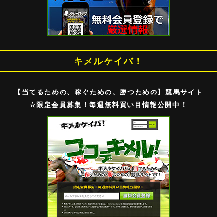
キメルケイバ！
【当てるための、稼ぐための、勝つための】競馬サイト
☆限定会員募集！毎週無料買い目情報公開中！