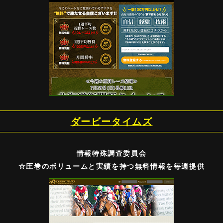
ダービータイムズ
情報特殊調査委員会
☆圧巻のボリュームと実績を持つ無料情報を毎週提供