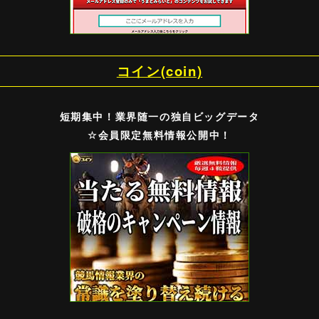
コイン(coin)
短期集中！業界随一の独自ビッグデータ
☆会員限定無料情報公開中！