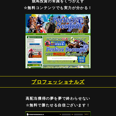
競馬投資の常識をくつがえす
☆無料コンテンツでも実力が分かる！
プロフェッショナルズ
高配当獲得の夢を夢で終わらせない
☆無料で勝たせる自信ございます！