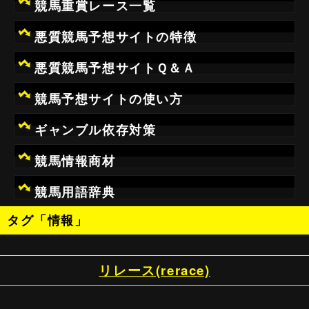
競馬重賞レース一覧
悪質競馬予想サイトの特徴
悪質競馬予想サイトＱ＆Ａ
競馬予想サイトの使い方
ギャンブル依存対策
競馬情報商材
競馬用語辞典
タグ「情報」
リレース(rerace)