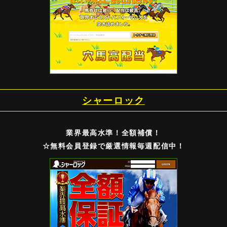
シャーロック
業界最高水準！全額補償！
☆無料会員登録で厳選情報毎週配信中！