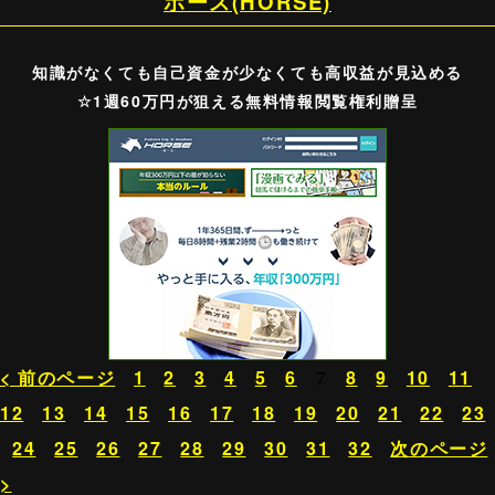
ホース(HORSE)
知識がなくても自己資金が少なくても高収益が見込める
☆1週60万円が狙える無料情報閲覧権利贈呈
< 前のページ
1
2
3
4
5
6
7
8
9
10
11
12
13
14
15
16
17
18
19
20
21
22
23
24
25
26
27
28
29
30
31
32
次のページ
>