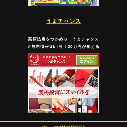
うまチャンス
高額払戻をつかめッ！うまチャンス
☆無料情報GET可！20万円が狙える