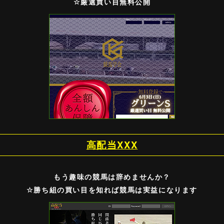
☆厳選買い目無料公開
高配当XXX
もう趣味の競馬は辞めませんか？
☆勝ち組の買い目を知れば競馬は実益になります