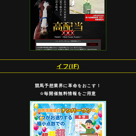
イフ(IF)
競馬予想業界に革命をおこす！
☆毎開催無料情報をご用意