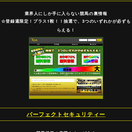
業界人にしか手に入らない競馬の裏情報
☆登録週限定！プラス1鞍！！抽選で、3つのいずれかが必ずも
らえる！
パーフェクトセキュリティー