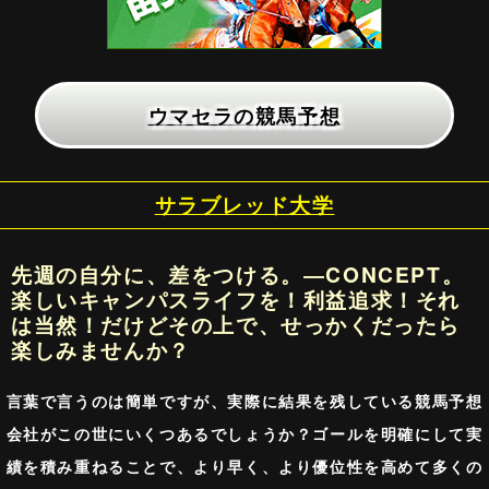
ウマセラの競馬予想
サラブレッド大学
先週の自分に、差をつける。―CONCEPT。
楽しいキャンパスライフを！利益追求！それ
は当然！だけどその上で、せっかくだったら
楽しみませんか？
言葉で言うのは簡単ですが、実際に結果を残している競馬予想
会社がこの世にいくつあるでしょうか？ゴールを明確にして実
績を積み重ねることで、より早く、より優位性を高めて多くの