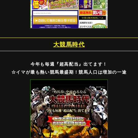
大競馬時代
今年も毎週『超高配当』出てます！
☆イマが最も熱い競馬最盛期！競馬人口は増加の一途