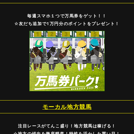
毎週スマホ１つで万馬券をゲット！！
☆友だち追加で1万円分のポイントをプレゼント！
モーカル地方競馬
注目レースがてんこ盛り！地方競馬は稼げる！
☆地方の傾向を徹底精査！特性を活かした買い目！