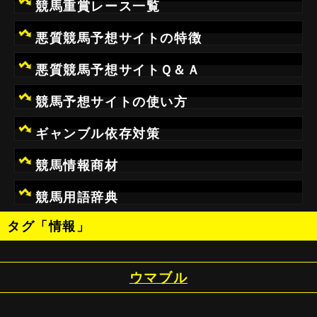
競馬重賞レース一覧
悪質競馬予想サイトの特徴
悪質競馬予想サイトＱ＆Ａ
競馬予想サイトの使い方
ギャンブル依存対策
競馬情報商材
競馬用語辞典
タグ「情報」
ウマブル