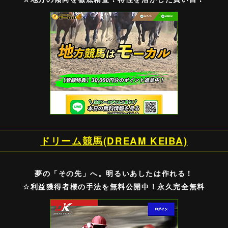
ドリーム競馬(DREAM KEIBA)
夢の「その先」へ。明るいあしたは作れる！
☆利益獲得者様の手法を無料公開中！永久完全無料