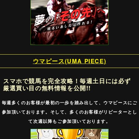
ウマピース(UMA PIECE)
スマホで競馬を完全攻略！毎週土日には必ず
厳選買い目の無料情報を公開!!
毎週多くのお客様が最初の一歩を踏み出して、ウマピースにご
参加頂いております。そして、多くのお客様がリピーターとし
て次週以降もご参加頂いております。