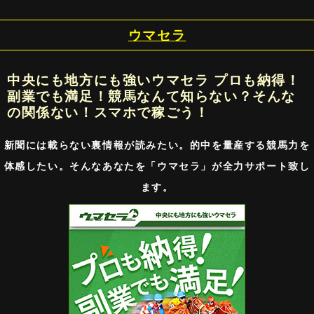
ウマセラ
中央にも地方にも強いウマセラ プロも納得！
副業でも満足！競馬なんて知らない？そんな
の関係ない！スマホで稼ごう！
新聞には載らない裏情報が読みたい。的中を量産する競馬力を
体感したい。そんなあなたを「ウマセラ」が全力サポート致し
ます。