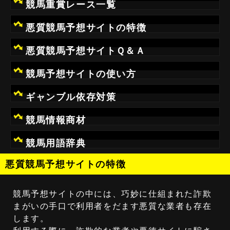
競馬重賞レース一覧
悪質競馬予想サイトの特徴
悪質競馬予想サイトＱ＆Ａ
競馬予想サイトの使い方
ギャンブル依存対策
競馬情報商材
競馬用語辞典
悪質競馬予想サイトの特徴
競馬予想サイトの中には、巧妙に仕組まれた詐欺
まがいの手口で利用者をだます悪質な業者も存在
します。