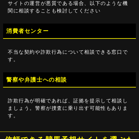
サイトの運営が悪質である場合、以下のような機
関に相談することも検討してください
消費者センター
不当な契約や詐欺行為について相談できる窓口で
す。
警察や弁護士への相談
詐欺行為が明確であれば、証拠を提示して相談し
ましょう。警察が捜査に乗り出す可能性もありま
す。