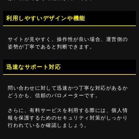
利用しやすいデザインや機能
サイトが見やすく、操作性が良い場合、運営側の
姿勢が丁寧であると判断できます。
迅速なサポート対応
問い合わせに対して迅速かつ丁寧な対応があるか
どうかも、信頼のバロメーターです。
さらに、有料サービスを利用する際には、個人情
報を保護するためのセキュリティ対策がしっかり
行われているか確認しましょう。