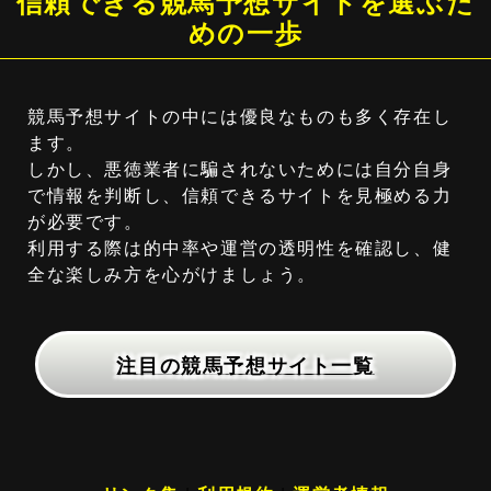
信頼できる競馬予想サイトを選ぶた
めの一歩
競馬予想サイトの中には優良なものも多く存在し
ます。
しかし、悪徳業者に騙されないためには自分自身
で情報を判断し、信頼できるサイトを見極める力
が必要です。
利用する際は的中率や運営の透明性を確認し、健
全な楽しみ方を心がけましょう。
注目の競馬予想サイト一覧