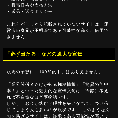
・販売価格や支払方法
・返品・返金ポリシー
これらがしっかり記載されていないサイトは、運
営者の身元が不明瞭である可能性が高く、信用で
きません。
「必ず当たる」などの過大な宣伝
競馬の予想に「100％的中」はありえません。
「業界関係者だけが知る極秘情報」「驚異の的中
率！」といった魅力的な宣伝文句は、冷静に考え
れば不自然なほど夢物語です。
しかし、お金が絡むと理性を失いがちで、つい信
じてしまう人も多いのが現状です。 このような文
句を掲げるサイトは、詐欺である可能性が高いで