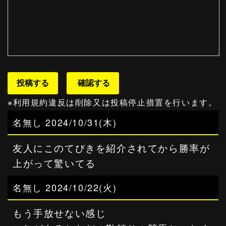
※利用規約違反は削除又は投稿停止措置を行います。
名無し
2024/10/31(木)
友人にこのてびきを紹介されてから勝率が
上がって驚いてる
名無し
2024/10/22(火)
もう手放せない感じ