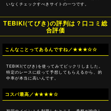
いなくチェックすべきサイトの一つです。
TEBIKI(てびき)の評判は？口コミ総
合評価
こんなことってあるんですね／★★★☆☆
TEBIKI(てびき)を使ってみてビックリしました。
特定のレースに絞って予想してもらえるから、的
中率が本当に高いんです。
コスパ最高／★★★★☆
初回のイベントを利用したところ、予想が的中し