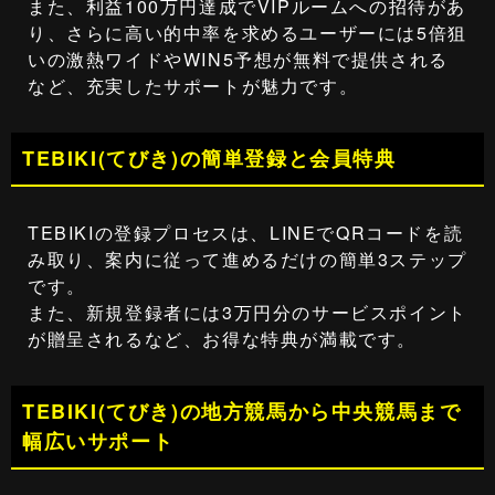
また、利益100万円達成でVIPルームへの招待があ
り、さらに高い的中率を求めるユーザーには5倍狙
いの激熱ワイドやWIN5予想が無料で提供される
など、充実したサポートが魅力です。
TEBIKI(てびき)の簡単登録と会員特典
TEBIKIの登録プロセスは、LINEでQRコードを読
み取り、案内に従って進めるだけの簡単3ステップ
です。
また、新規登録者には3万円分のサービスポイント
が贈呈されるなど、お得な特典が満載です。
TEBIKI(てびき)の地方競馬から中央競馬まで
幅広いサポート