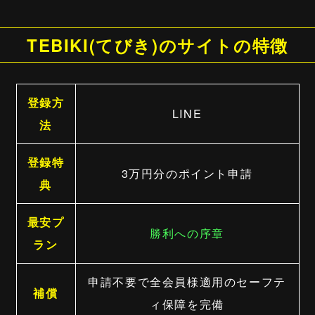
TEBIKI(てびき)のサイトの特徴
登録方
LINE
法
登録特
3万円分のポイント申請
典
最安プ
勝利への序章
ラン
申請不要で全会員様適用のセーフテ
補償
ィ保障を完備