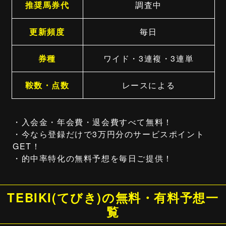
推奨馬券代
調査中
更新頻度
毎日
券種
ワイド・3連複・3連単
鞍数・点数
レースによる
・入会金・年会費・退会費すべて無料！
・今なら登録だけで3万円分のサービスポイント
GET！
・的中率特化の無料予想を毎日ご提供！
TEBIKI(てびき)の無料・有料予想一
覧