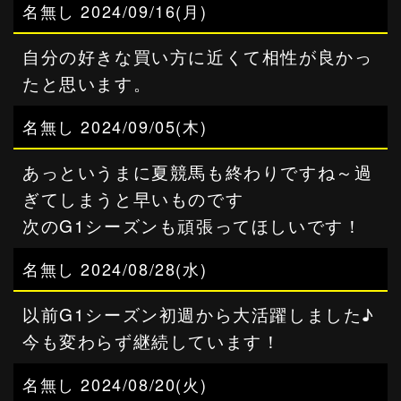
名無し
2024/09/16(月)
自分の好きな買い方に近くて相性が良かっ
たと思います。
名無し
2024/09/05(木)
あっというまに夏競馬も終わりですね～過
ぎてしまうと早いものです
次のG1シーズンも頑張ってほしいです！
名無し
2024/08/28(水)
以前G1シーズン初週から大活躍しました♪
今も変わらず継続しています！
名無し
2024/08/20(火)