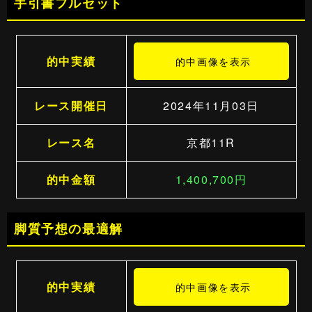
手引書フルセット
的中実績
的中画像を表示
レース開催日
2024年11月03日
レース名
京都11R
的中金額
1,400,700円
脚質予想の最適解
的中実績
的中画像を表示