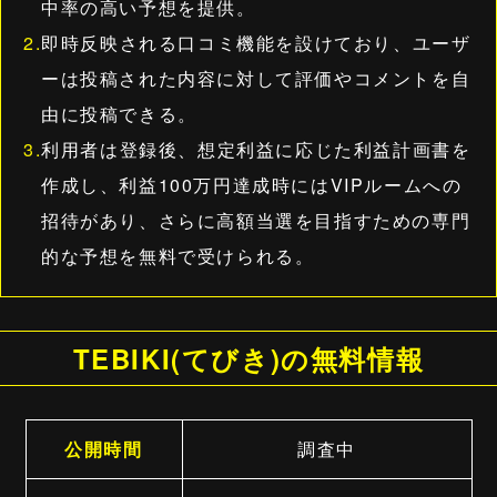
中率の高い予想を提供。
即時反映される口コミ機能を設けており、ユーザ
ーは投稿された内容に対して評価やコメントを自
由に投稿できる。
利用者は登録後、想定利益に応じた利益計画書を
作成し、利益100万円達成時にはVIPルームへの
招待があり、さらに高額当選を目指すための専門
的な予想を無料で受けられる。
TEBIKI(てびき)の無料情報
公開時間
調査中