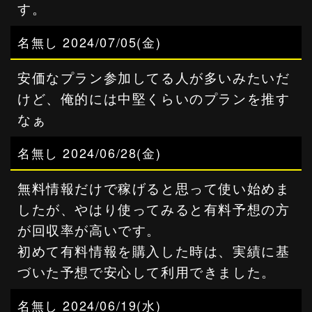
す。
名無し
2024/07/05(金)
安価なプラン参加してる人が多いみたいだ
けど、俺的には中堅くらいのプランを推す
なぁ
名無し
2024/06/28(金)
無料情報だけで稼げると思って使い始めま
したが、やはり使ってみると有料予想の方
が回収率が高いです。
初めて有料情報を購入した時は、実績に基
づいた予想で安心して利用できました。
名無し
2024/06/19(水)