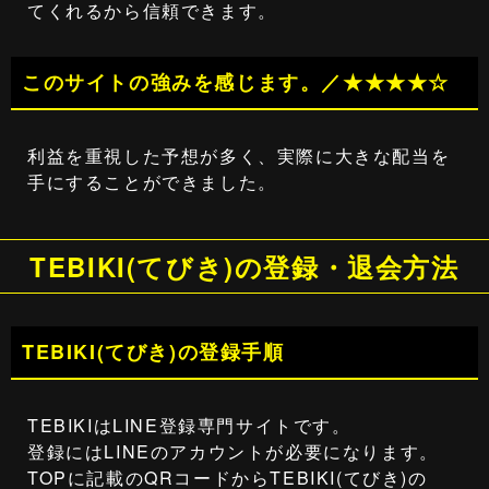
てくれるから信頼できます。
このサイトの強みを感じます。／★★★★☆
利益を重視した予想が多く、実際に大きな配当を
手にすることができました。
TEBIKI(てびき)の登録・退会方法
TEBIKI(てびき)の登録手順
TEBIKIはLINE登録専門サイトです。
登録にはLINEのアカウントが必要になります。
TOPに記載のQRコードからTEBIKI(てびき)の