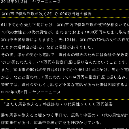
2015年9月2日 -
ヤフーニュース
富山市で特殊詐欺相次ぐ2件で1000万円超の被害
6月下旬から先月下旬にかけ、富山市内で特殊詐欺の被害が相次いで
70代の女性と50代の男性が、あわせておよそ1000万円をだまし取
富山中央警察署によりますと、先月21日、富山市の70代の女性の自
たときの還付金がある」などと電話がありました。
その後、ほかの男から電話で「還付金の郵送のためには保証金が必要
でに6回にわたり、712万円を指定口座に振り込んだということです
また、富山市の50代の男性は6月下旬から先月21日にかけ、男から
かる」などと言われ、3回にわたって304万円を指定口座に振り込み
警察では、還付金やもうけ話など不審な電話があった際は相談するよ
2015年8月5日 -
ヤフーニュース
「当たり馬券教える」特殊詐欺７０代男性５６００万円被害
勝ち馬券を教えると嘘をつく手口で、広島市中区の７０代の男性が計
詐欺事件があり、広島中央署が注意を呼びかけている。