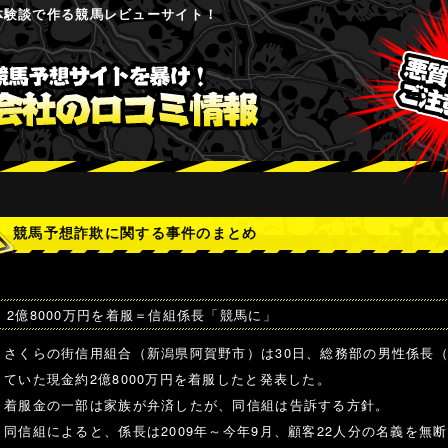
体験談で作る競馬レビューサイト！
競馬予想詐欺に関する事件のまとめ
2億8000万円を着服＝信組係長「競馬に」
さくらの街信用組合（新潟県阿賀野市）は30日、総務部の男性係長（
ていた現金約2億8000万円を着服したと発表した。
着服金の一部は家族が弁済したが、同信組は告訴する方針。
同信組によると、係長は2009年～今年9月、顧客22人分の名義を無