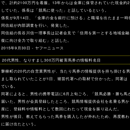
で、計約2100万円を着服。13年からは金庫に保管されていた現金約2
していた。係長は「競馬に使った」と話しているという。
係長が9月14日、「金庫の金を銀行に預ける」と職場を出たまま一
同信組が内部調査を行い、発覚した。
同信組の長谷川信一理事長は記者会見で「信用を第一とする地域金融
復に向け全力で取り組む」と話した。
2015年9月30日 -
ヤフーニュース
20代男性、なりすまし300万円被害馬券の情報料名目
磐梯町の20代の自営業男性が、当たり馬券の情報提供を持ち掛ける男
まし取られていたことが1日、猪苗代署への取材で分かった。同署は
ている。
同署によると、男性の携帯電話に6月上旬ごろ、「競馬必勝・勝ち馬
届いた。男性が会員登録したところ、競馬情報提供会社を名乗る男か
座に、登録料や情報料として数回にわたって現金を振り込んだ。
男性が後日、教えてもらった馬券を購入したが外れたため、再度教わ
に届け出たという。