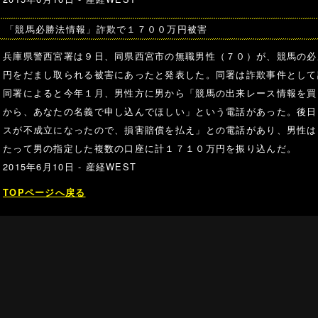
「競馬必勝法情報」詐欺で１７００万円被害
兵庫県警西宮署は９日、同県西宮市の無職男性（７０）が、競馬の必
円をだまし取られる被害にあったと発表した。同署は詐欺事件として
同署によると今年１月、男性方に男から「競馬の出来レース情報を買
から、あなたの名義で申し込んでほしい」という電話があった。後日
スが不成立になったので、損害賠償を払え」との電話があり、男性は
たって男の指定した複数の口座に計１７１０万円を振り込んだ。
2015年6月10日 -
産経WEST
TOPページへ戻る