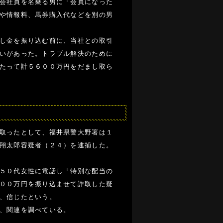
会社員を名乗る男に「会員になった
や情報料、馬券購入代などを別の男
し金を振り込む前に、当社との取引
いがあった。トラブル解決のために
たって計５６００万円をだまし取ら
取ったとして、福井県警大野署は１
翔太郎容疑者（２４）を逮捕した。
５０代女性に電話し「特別な配当の
００万円を振り込ませて詐取した疑
、信じたという。
、関連を調べている。