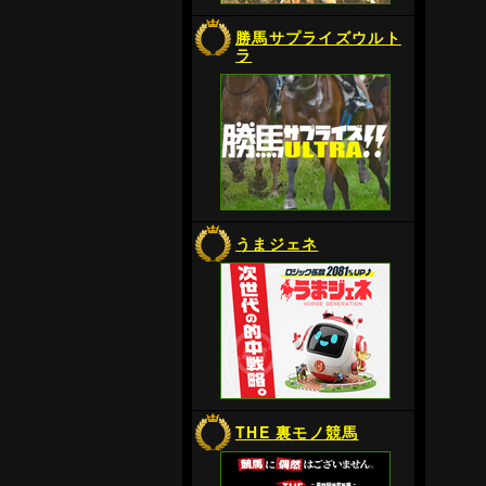
勝馬サプライズウルト
ラ
うまジェネ
THE 裏モノ競馬