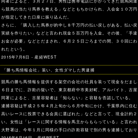
同署によると、３月２７日、男性は携帯電話にかかってきた競馬関連
ら競馬の当たり馬券を教える」などともちかけられ、入会金１０万円
が指定してきた口座に振り込んだ。
さらに、「購入した馬券が的中し８千万円の払い戻しがある。払い戻
実績を作りたい」などと言われ現金５百万円を入金。その後、「手違
お金が必要」などとだまされ、６月２５日ごろまでの間、３０回にわ
れたという。
2015年7月6日 -
産経WEST
「勝ち馬情報会社」装い、女性ダマした男逮捕
競馬の勝ち馬情報を提供する架空の会社の社員を装って現金をだまし
６日までに、詐欺の疑いで、東京都府中市美好町、アルバイト、古屋
同署によると、古屋容疑者は「知らない」と容疑を否認している。
逮捕容疑は平成２５年４月上旬から６月中旬にかけ、千葉県内に住む
高いレースに投票できる会員に選ばれた」などと言って、現金計約２
い。女性は「レースに関する情報を馬主からもらっている」と言われ
大野署は、今年１月に同様の手口の詐欺容疑で別の男を逮捕しており
2015年6月16日 -
産経WEST