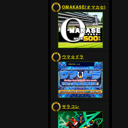
OMAKASE(オマカセ)
ウマ☆ドラ
サラコレ