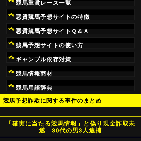
競馬重賞レース一覧
悪質競馬予想サイトの特徴
悪質競馬予想サイトＱ＆Ａ
競馬予想サイトの使い方
ギャンブル依存対策
競馬情報商材
競馬用語辞典
競馬予想詐欺に関する事件のまとめ
「確実に当たる競馬情報」と偽り現金詐取未
遂 30代の男3人逮捕