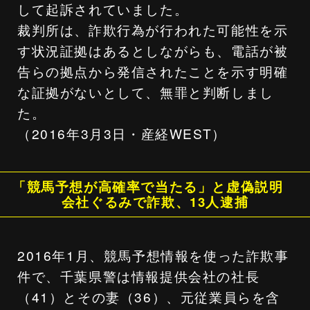
して起訴されていました。
裁判所は、詐欺行為が行われた可能性を示
す状況証拠はあるとしながらも、電話が被
告らの拠点から発信されたことを示す明確
な証拠がないとして、無罪と判断しまし
た。
（2016年3月3日・産経WEST）
「競馬予想が高確率で当たる」と虚偽説明
会社ぐるみで詐欺、13人逮捕
2016年1月、競馬予想情報を使った詐欺事
件で、千葉県警は情報提供会社の社長
（41）とその妻（36）、元従業員らを含