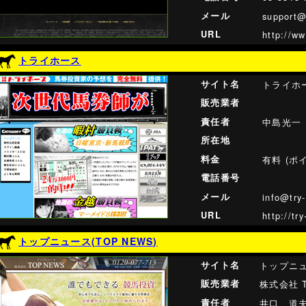
メール
support@
URL
http://ww
トライホース
サイト名
トライホ
販売業者
責任者
中島光一
所在地
料金
有料 (ポ
電話番号
メール
info@try
URL
http://tr
トップニュース(TOP NEWS)
サイト名
トップニュー
販売業者
株式会社 T
責任者
井口 道