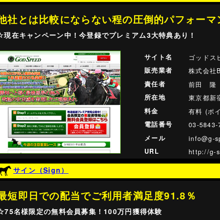
他社とは比較にならない程の圧倒的パフォーマ
☆現在キャンペーン中！今登録でプレミアム3大特典あり！
サイト名
ゴッドスピ
販売業者
株式会社B
責任者
前田 隆
所在地
東京都新宿
料金
有料 (ポ
電話番号
03-5843-
メール
info@g-s
URL
http://g-
サイン（Sign）
最短即日での配当でご利用者満足度91.8％
☆75名様限定の無料会員募集！100万円獲得体験