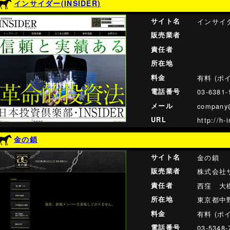
インサイダー(INSIDER)
サイト名
インサイダー
販売業者
責任者
所在地
料金
有料 (ポ
電話番号
03-6381-
メール
company@
URL
http://h-
金の鎖
サイト名
金の鎖
販売業者
株式会社
責任者
西窪 大
所在地
東京都中野
料金
有料 (ポ
電話番号
03-5348-