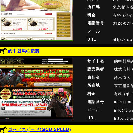
所在地
東京都渋
料金
有料 (ポ
電話番号
0120-077
メール
URL
http://to
的中競馬の伝説
サイト名
的中競馬
販売業者
株式会社
責任者
鈴木直人
所在地
東京都新宿
料金
有料 (ポ
電話番号
0570-033
メール
info@tips
URL
http://ti
ゴッドスピード(GOD SPEED)