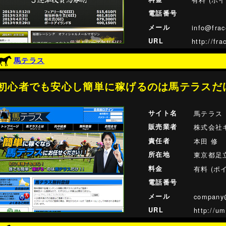
電話番号
メール
info@frac
URL
http://fra
馬テラス
初心者でも安心し簡単に稼げるのは馬テラスだ
サイト名
馬テラス
販売業者
株式会社
責任者
本田 修
所在地
東京都足立
料金
有料 (ポ
電話番号
メール
company
URL
http://um