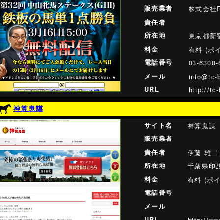
販売業者
株式会社Ri
責任者
所在地
東京都新宿
料金
有料 (ポ
電話番号
03-6300-
メール
info@tc-b
URL
http://tc-
神算鬼謀
サイト名
神算鬼謀
販売業者
責任者
伊藤 雄二
所在地
千葉県印旛
料金
有料 (ポ
電話番号
メール
URL
http://ww