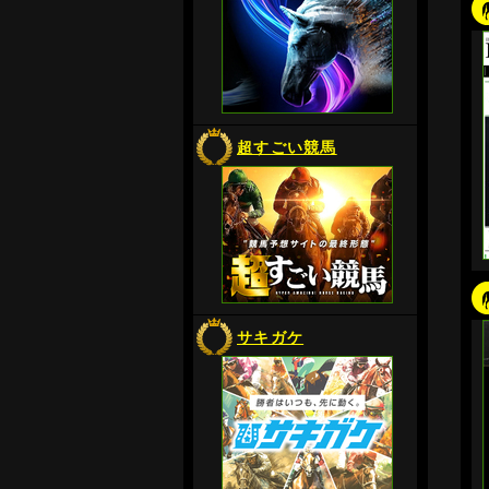
超すごい競馬
サキガケ