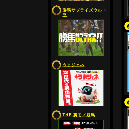
勝馬サプライズウルト
ラ
うまジェネ
THE 裏モノ競馬