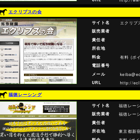
エクリプスの会
サイト名
エクリプ
販売業者
責任者
所在地
料金
有料 (ポ
電話番号
メール
keiba@ec
URL
http://ec
福徳レーシング
サイト名
福徳レー
販売業者
福徳レー
責任者
所在地
東京都新
料金
有料 (ポ