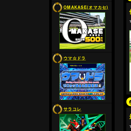
OMAKASE(オマカセ)
ウマ☆ドラ
サラコレ