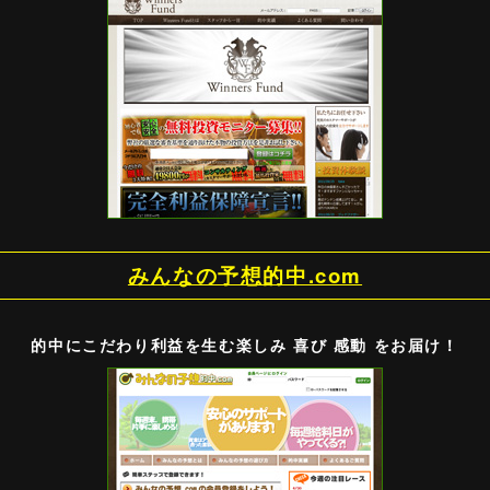
みんなの予想的中.com
的中にこだわり利益を生む楽しみ 喜び 感動 をお届け！