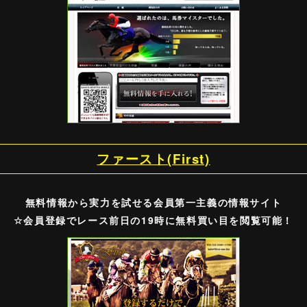
ファースト(First)
無料情報から実力を試せる会員第一主義の情報サイト
☆会員登録でレース前日の19時に無料買い目を閲覧可能！