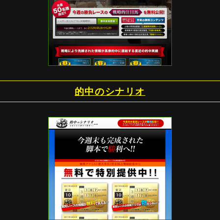
的中のシナリオ