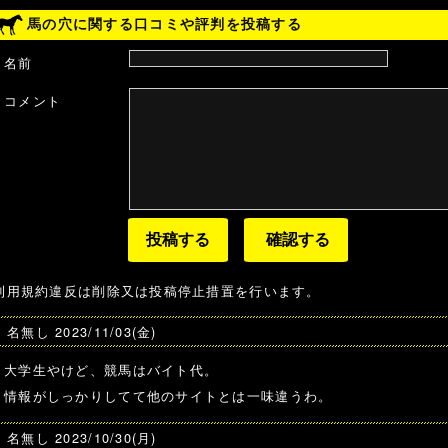
馬の穴に関する口コミや評判を投稿する
名前
コメント
利用規約違反は削除又は投稿停止措置を行います。
名無し
2023/11/03(金)
大学生やけど、競馬はバイト代。
情報がしっかりしてて他のサイトとは一味違うわ。
名無し
2023/10/30(月)