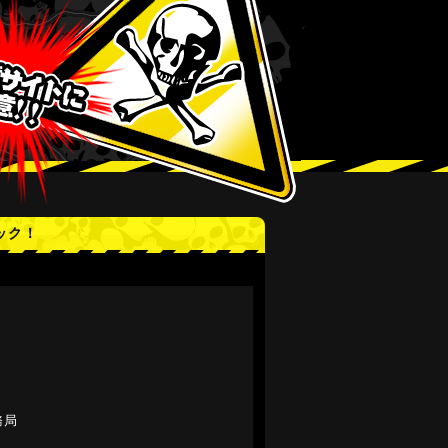
ック！
務局