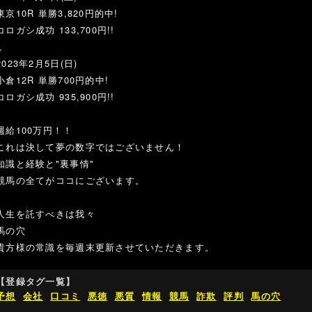
東京10R 単勝3,820円的中!
コロガシ成功 133,700円!!
↓
2023年2月5日(日)
小倉12R 単勝700円的中!
コロガシ成功 935,900円!!
週給100万円！！
これは決して夢の数字ではございません！
知識と経験と"裏事情"
競馬の全てがココにございます。
人生を託すべきは我々
馬の穴
貴方様の常識を毎週末更新させていただきます。
【登録タグ一覧】
予想
会社
口コミ
悪徳
悪質
情報
競馬
詐欺
評判
馬の穴