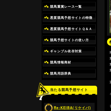
競馬重賞レース一覧
悪質競馬予想サイトの特徴
悪質競馬予想サイトＱ＆Ａ
競馬予想サイトの使い方
ギャンブル依存対策
競馬情報商材
競馬用語辞典
当たる競馬予想サイト
Re:KEIBA(リケイバ)