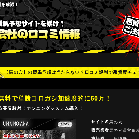
判を確認！
【馬の穴】の競馬予想は当たらない？口コミ評判で悪質度チェ
無料で単勝コロガシ加速度的に50万！
☆業界騒然！カンニングシステム導入！
サイト名
馬の穴
販売業者
馬の穴運営事
責任者
工藤慎吾