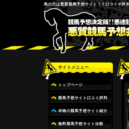
馬の穴は悪質競馬予想サイト！？口コミや評
サイトメニュー
トップページ
競馬予想サイト口コミ評判
本物の競馬予想サイト紹介
無料競馬予想サイト比較