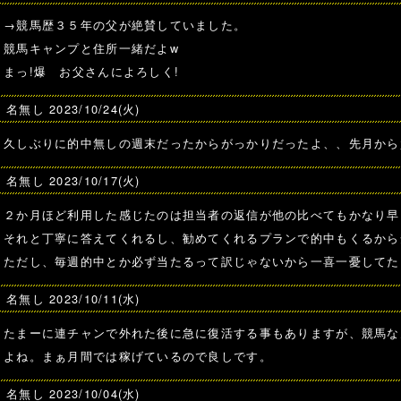
→競馬歴３５年の父が絶賛していました。
競馬キャンプと住所一緒だよw
まっ!爆 お父さんによろしく!
名無し
2023/10/24(火)
久しぶりに的中無しの週末だったからがっかりだったよ、、先月から
名無し
2023/10/17(火)
２か月ほど利用した感じたのは担当者の返信が他の比べてもかなり早
それと丁寧に答えてくれるし、勧めてくれるプランで的中もくるから
ただし、毎週的中とか必ず当たるって訳じゃないから一喜一憂してた
名無し
2023/10/11(水)
たまーに連チャンで外れた後に急に復活する事もありますが、競馬な
よね。まぁ月間では稼げているので良しです。
名無し
2023/10/04(水)