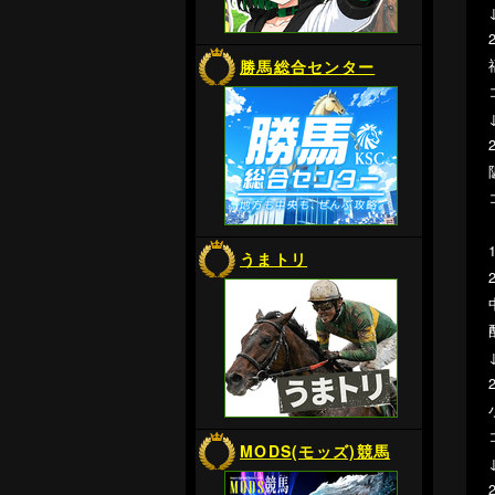
勝馬総合センター
うまトリ
MODS(モッズ)競馬