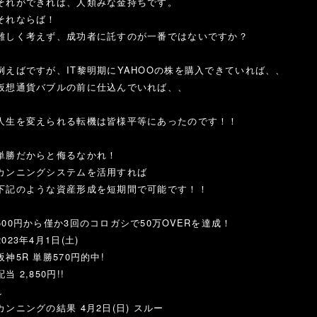
それができれば、人類みな金持ちです。
それならば！
難しく考えず、成功者に託すのが一番ではないですか？
例えばですが、IT黎明期にYAHOOの株を購入できていれば、、
仮想通貨バブルの前に仕込んでいれば、、
人生を変えられる転機は皆様平等にあったのです！！
単勝だからと侮るなかれ！
カンニングシステムを活用すれば
下記のような資産形成を短期間で可能です！！
500円から僅か3回のコロガシで50万OVERを達成！
2023年4月1日(土)
阪神5R 単勝570円的中!
配当 2,850円!!
↓
カンニングの結果 4月2日(日) スルー