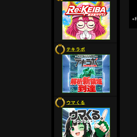
※
テキラボ
ウマくる