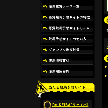
競馬重賞レース一覧
悪質競馬予想サイトの特徴
悪質競馬予想サイトＱ＆Ａ
競馬予想サイトの使い方
ギャンブル依存対策
競馬情報商材
競馬用語辞典
当たる競馬予想サイト
Re:KEIBA(リケイバ)