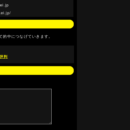
ei.jp
kei.jp/
て的中につなげていきます。
評判