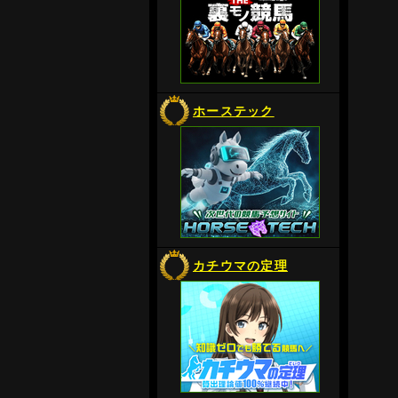
ホーステック
カチウマの定理