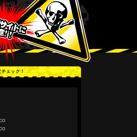
度チェック！
CO
CO