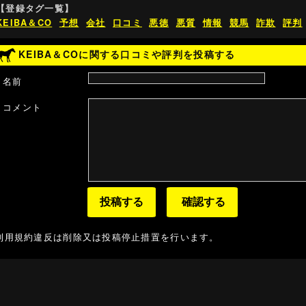
【登録タグ一覧】
KEIBA＆CO
予想
会社
口コミ
悪徳
悪質
情報
競馬
詐欺
評判
KEIBA＆COに関する口コミや評判を投稿する
名前
コメント
利用規約違反は削除又は投稿停止措置を行います。