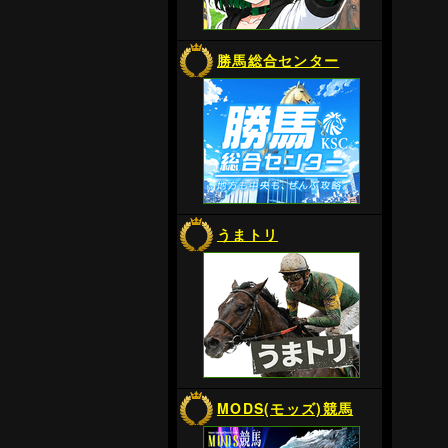
勝馬総合センター
うまトリ
MODS(モッズ)競馬