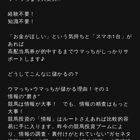
経験不要！
知識不要！
「お金がほしい」という気持ちと「スマホ1台」が
あれば
高配当馬券が的中するまでウマっちがしっかりサ
ポートします♪
どうしてこんなに儲かるの？
ウマっち×ウマっちが儲かる理由！その１
情報の"磨き"
競馬は情報が大事！ でも、情報の精査はもっと
大事！
競馬投資の「情報」はルートさえあれば比較的容
易に手に入ります。昨今の競馬投資ブームによ
り、情報の調査・裏付けがとれていない"ガセネタ