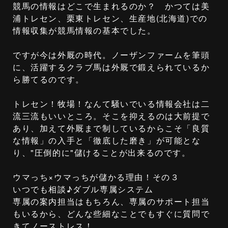
競馬の情報はどこで生まれるのか？ かつては美
浦トレセン、栗東トレセン、生産地(北海道)での
情報収集が競馬情報の基本でした。
ですが今は外厩の時代。ノーザンファームを筆頭
に、活躍するクラブ馬は外厩で鍛えられているか
ら勝てるのです。
トレセン！牧場！なんて騒いでいる情報会社は二
流三流もいいところ。そこを抑えるのは大前提で
あり、加えて外厩まで制しているからこそ「良質
な情報」の入手と「徹底した磨き」が可能とな
り、"圧倒的に"儲けることが出来るのです。
ウマっち×ウマっちが儲かる理由！その３
いつでも相談♪ダブル専属システム
専属の案内担当はもちろん、専属のサポート担当
もいるから、どんな些細なことでもすぐに質問で
きてノーストレス！