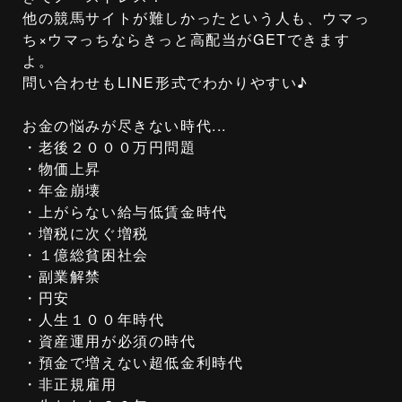
他の競馬サイトが難しかったという人も、ウマっ
ち×ウマっちならきっと高配当がGETできます
よ。
問い合わせもLINE形式でわかりやすい♪
お金の悩みが尽きない時代...
・老後２０００万円問題
・物価上昇
・年金崩壊
・上がらない給与低賃金時代
・増税に次ぐ増税
・１億総貧困社会
・副業解禁
・円安
・人生１００年時代
・資産運用が必須の時代
・預金で増えない超低金利時代
・非正規雇用