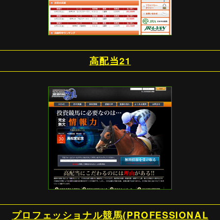
高配当21
プロフェッショナル競馬(PROFESSIONAL