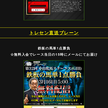
トレセン直送ブレーン
鉄板の馬単1点勝負
☆無料入会でレース当日の15時にメールにてお届け