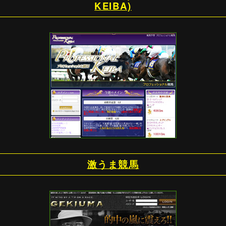
KEIBA)
激うま競馬