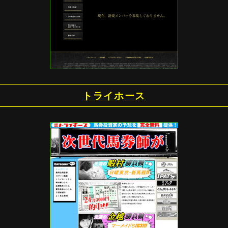
トライホース