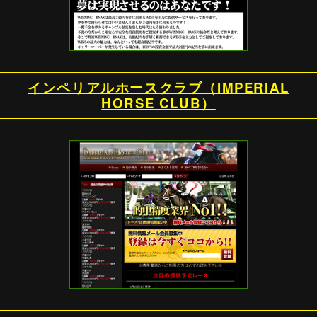
インペリアルホースクラブ（IMPERIAL
HORSE CLUB）