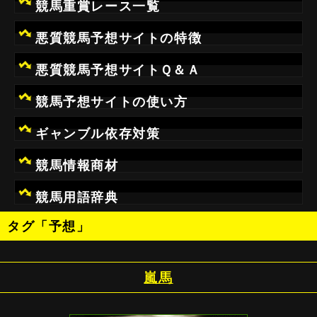
競馬重賞レース一覧
悪質競馬予想サイトの特徴
悪質競馬予想サイトＱ＆Ａ
競馬予想サイトの使い方
ギャンブル依存対策
競馬情報商材
競馬用語辞典
タグ「予想」
嵐馬