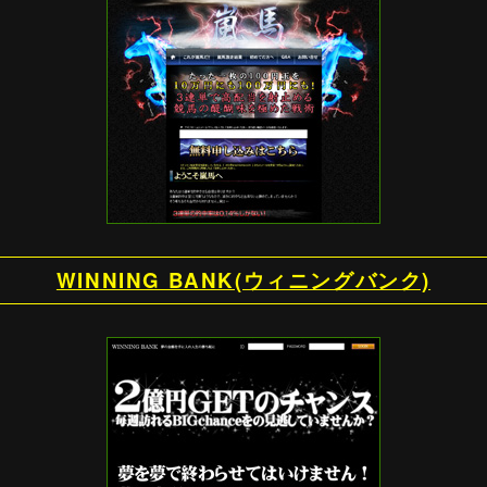
WINNING BANK(ウィニングバンク)