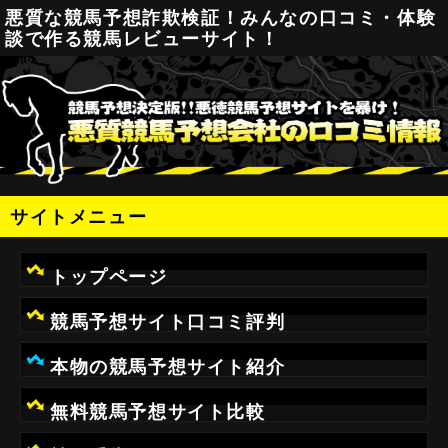
悪質な競馬予想詐欺検証！みんなの口コミ・体験
談で作る競馬レビューサイト！
サイトメニュー
トップページ
競馬予想サイト口コミ評判
本物の競馬予想サイト紹介
無料競馬予想サイト比較